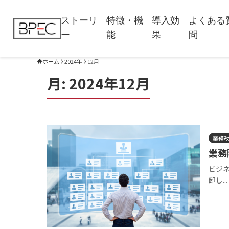
ストーリ
特徴・機
導入効
よくある
ー
能
果
問
ホーム
2024年
12月
月:
2024年12月
業務
業務
ビジ
卸し...