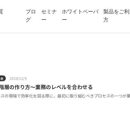
質
ブロ
セミナ
ホワイトペーパ
製品をご利
グ
ー
ー
方
2024/12/9
改善
階層の作り方～業務のレベルを合わせる
ネスの現場で効率化を図る際に、最初に取り組むべきプロセスの一つが