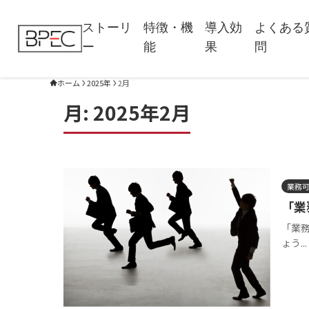
ストーリ
特徴・機
導入効
よくある
ー
能
果
問
ホーム
2025年
2月
月:
2025年2月
業務
「業
「業
ょう...